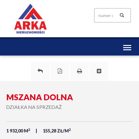
Toggl
naviga
MSZANA DOLNA
DZIAŁKA NA SPRZEDAŻ
2
2
1 932,00 M
155,28 ZŁ/M