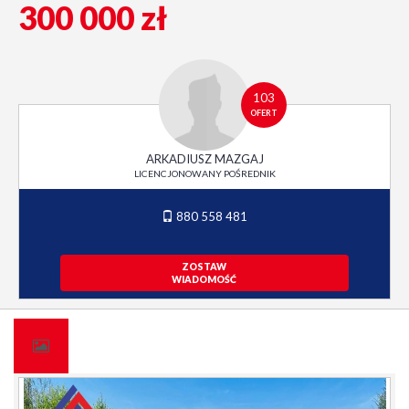
300 000 zł
103
OFERT
ARKADIUSZ MAZGAJ
LICENCJONOWANY POŚREDNIK
880 558 481
ZOSTAW
WIADOMOŚĆ