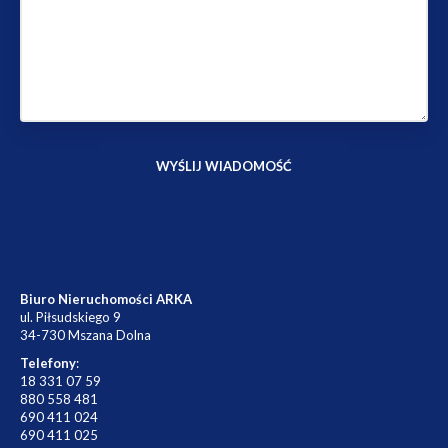
Biuro Nieruchomości ARKA
ul. Piłsudskiego 9
34-730 Mszana Dolna
Telefony
:
18 331 07 59
880 558 481
690 411 024
690 411 025