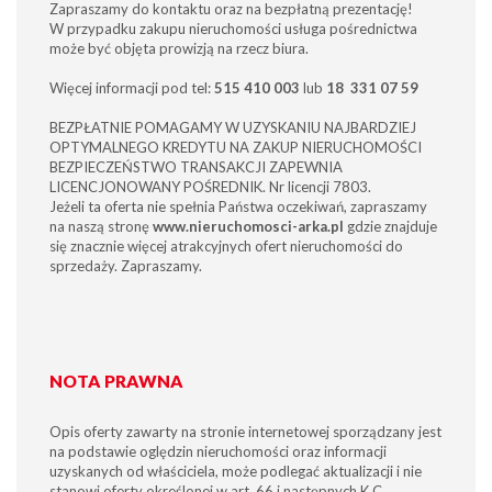
Zapraszamy do kontaktu oraz na bezpłatną prezentację!
W przypadku zakupu nieruchomości usługa pośrednictwa
może być objęta prowizją na rzecz biura.
Więcej informacji pod tel:
515 410 003
lub
18 331 07 59
BEZPŁATNIE POMAGAMY W UZYSKANIU NAJBARDZIEJ
OPTYMALNEGO KREDYTU NA ZAKUP NIERUCHOMOŚCI
BEZPIECZEŃSTWO TRANSAKCJI ZAPEWNIA
LICENCJONOWANY POŚREDNIK. Nr licencji 7803.
Jeżeli ta oferta nie spełnia Państwa oczekiwań, zapraszamy
na naszą stronę
www.nieruchomosci-arka.pl
gdzie znajduje
się znacznie więcej atrakcyjnych ofert nieruchomości do
sprzedaży. Zapraszamy.
NOTA PRAWNA
Opis oferty zawarty na stronie internetowej sporządzany jest
na podstawie oględzin nieruchomości oraz informacji
uzyskanych od właściciela, może podlegać aktualizacji i nie
stanowi oferty określonej w art. 66 i następnych K.C.