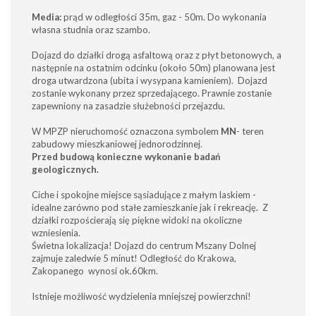
Media:
prąd w odległości 35m, gaz - 50m. Do wykonania
własna studnia oraz szambo.
Dojazd do działki drogą asfaltową oraz z płyt betonowych, a
następnie na ostatnim odcinku (około 50m) planowana jest
droga utwardzona (ubita i wysypana kamieniem). Dojazd
zostanie wykonany przez sprzedającego. Prawnie zostanie
zapewniony na zasadzie służebności przejazdu.
W MPZP nieruchomość oznaczona symbolem
MN
- teren
zabudowy mieszkaniowej jednorodzinnej.
Przed budową konieczne wykonanie badań
geologicznych.
Ciche i spokojne miejsce sąsiadujące z małym laskiem -
idealne zarówno pod stałe zamieszkanie jak i rekreację. Z
działki rozpościerają się piękne widoki na okoliczne
wzniesienia.
Świetna lokalizacja! Dojazd do centrum Mszany Dolnej
zajmuje zaledwie 5 minut! Odległość do Krakowa,
Zakopanego wynosi ok.60km.
Istnieje możliwość wydzielenia mniejszej powierzchni!