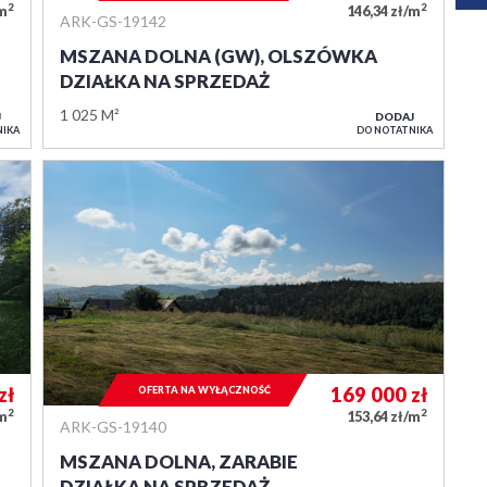
2
2
/m
146,34 zł/m
ARK-GS-19142
MSZANA DOLNA (GW), OLSZÓWKA
DZIAŁKA NA SPRZEDAŻ
1 025 M²
J
DODAJ
NIKA
DO NOTATNIKA
zł
169 000
zł
OFERTA NA WYŁĄCZNOŚĆ
2
2
/m
153,64 zł/m
ARK-GS-19140
MSZANA DOLNA, ZARABIE
DZIAŁKA NA SPRZEDAŻ