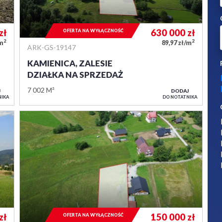
zł
630 000
zł
OFERTA NA WYŁĄCZNOŚĆ
2
2
/m
89,97 zł/m
ARK-GS-19147
KAMIENICA, ZALESIE
DZIAŁKA NA SPRZEDAŻ
7 002 M²
J
DODAJ
NIKA
DO NOTATNIKA
zł
150 000
zł
OFERTA NA WYŁĄCZNOŚĆ