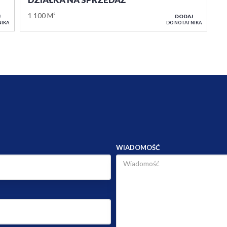
1 100 M²
J
DODAJ
NIKA
DO NOTATNIKA
WIADOMOŚĆ