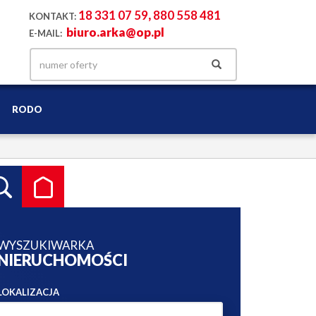
18 331 07 59
,
880 558 481
KONTAKT:
biuro.arka@op.pl
E-MAIL:
RODO
WYSZUKIWARKA
NIERUCHOMOŚCI
LOKALIZACJA