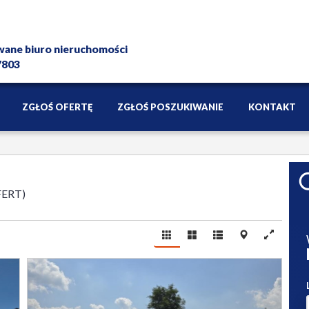
wane biuro nieruchomości
 7803
ZGŁOŚ OFERTĘ
ZGŁOŚ POSZUKIWANIE
KONTAKT
FERT