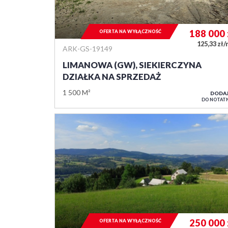
188 000
OFERTA NA WYŁĄCZNOŚĆ
125,33 zł
ARK-GS-19149
LIMANOWA (GW), SIEKIERCZYNA
DZIAŁKA NA SPRZEDAŻ
1 500 M²
DODA
DO NOTAT
250 000
OFERTA NA WYŁĄCZNOŚĆ