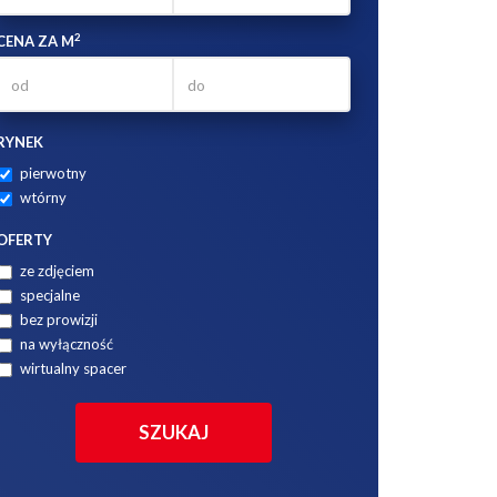
2
CENA ZA M
RYNEK
pierwotny
wtórny
OFERTY
ze zdjęciem
specjalne
bez prowizji
na wyłączność
wirtualny spacer