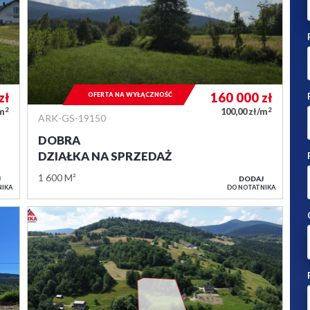
zł
160 000
zł
OFERTA NA WYŁĄCZNOŚĆ
2
2
/m
100,00 zł/m
ARK-GS-19150
DOBRA
DZIAŁKA NA SPRZEDAŻ
1 600 M²
J
DODAJ
NIKA
DO NOTATNIKA