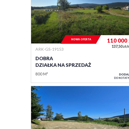
110 000
NOWA OFERTA
137,50 zł
ARK-GS-19153
DOBRA
DZIAŁKA NA SPRZEDAŻ
800 M²
DODA
DO NOTAT