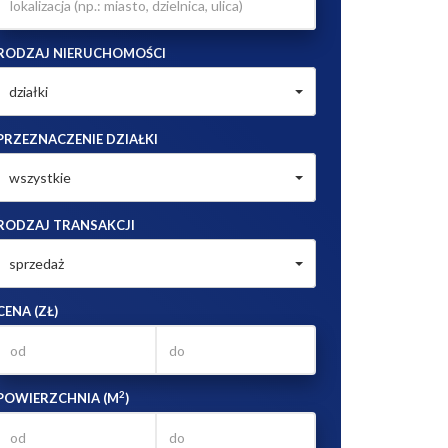
RODZAJ NIERUCHOMOŚCI
działki
PRZEZNACZENIE DZIAŁKI
wszystkie
RODZAJ TRANSAKCJI
sprzedaż
CENA (ZŁ)
2
POWIERZCHNIA (M
)