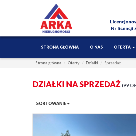
Licencjono
Nr licencji
STRONA GŁÓWNA
O NAS
OFERTA
Strona główna
Oferty
Działki
Sprzedaż
DZIAŁKI NA SPRZEDAŻ
99 O
SORTOWANIE