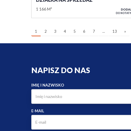
1 166 M²
DODA
DO NOTAT
1
2
3
4
5
6
7
...
13
»
NAPISZ DO NAS
IMIĘ I NAZWISKO
E-MAIL