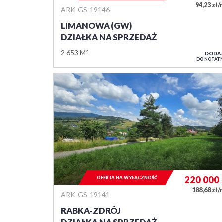
94,23 zł
ARK-GS-19146
LIMANOWA (GW)
DZIAŁKA NA SPRZEDAŻ
2 653 M²
DODA
DO NOTAT
220 000
OFERTA NA WYŁĄCZNOŚĆ
188,68 zł
ARK-GS-19141
RABKA-ZDRÓJ
DZIAŁKA NA SPRZEDAŻ