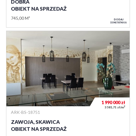
DOBRA
OBIEKT NA SPRZEDAŻ
745,00 M²
DODAJ
DO NOTATNIKA
1 990 000
zł
2
3 581,71 zł/m
ARK-BS-18751
ZAWOJA, SKAWICA
OBIEKT NA SPRZEDAŻ