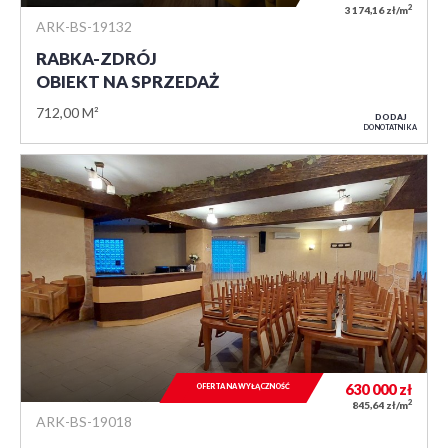
2
3 174,16 zł/m
ARK-BS-19132
RABKA-ZDRÓJ
OBIEKT NA SPRZEDAŻ
712,00 M²
DODAJ
DO NOTATNIKA
630 000
zł
OFERTA NA WYŁĄCZNOŚĆ
2
845,64 zł/m
ARK-BS-19018