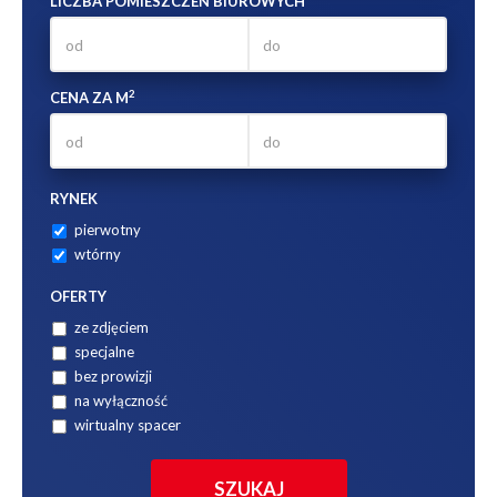
LICZBA POMIESZCZEŃ BIUROWYCH
2
CENA ZA M
RYNEK
pierwotny
wtórny
OFERTY
ze zdjęciem
specjalne
bez prowizji
na wyłączność
wirtualny spacer