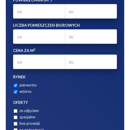
POWIERZCHNIA (M
)
LICZBA POMIESZCZEŃ BIUROWYCH
2
CENA ZA M
RYNEK
pierwotny
wtórny
OFERTY
ze zdjęciem
specjalne
bez prowizji
na wyłączność