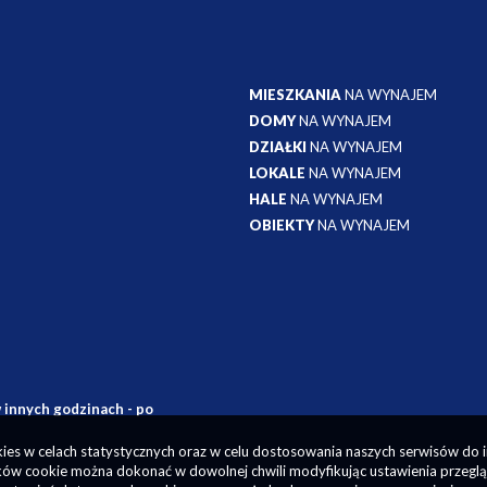
MIESZKANIA
NA WYNAJEM
DOMY
NA WYNAJEM
DZIAŁKI
NA WYNAJEM
LOKALE
NA WYNAJEM
HALE
NA WYNAJEM
OBIEKTY
NA WYNAJEM
 innych godzinach - po
okies w celach statystycznych oraz w celu dostosowania naszych serwisów do 
ów cookie można dokonać w dowolnej chwili modyfikując ustawienia przegląda