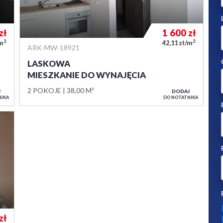
zł
1 600
zł
2
2
/m
42,11 zł/m
ARK-MW-18921
LASKOWA
MIESZKANIE DO WYNAJĘCIA
2 POKOJE
38,00 M²
J
DODAJ
NIKA
DO NOTATNIKA
zł