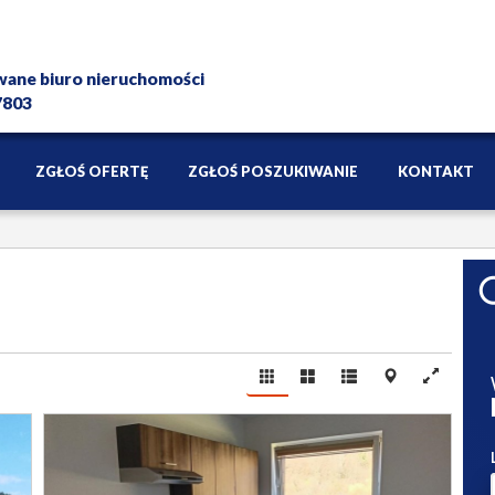
wane biuro nieruchomości
 7803
ZGŁOŚ OFERTĘ
ZGŁOŚ POSZUKIWANIE
KONTAKT