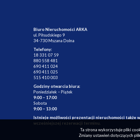
Biuro Nieruchomości ARKA
ul. Piłsudskiego 9
34-730 Mszana Dolna
Telefony
:
18 331 07 59
880 558 481
690 411 024
690 411 025
515 410 003
Godziny otwarcia biura:
Poniedziałek – Piątek
9:00 – 17:00
Sobota
9:00 – 13:00
Istnieje możliwości prezentacji nieruchomości także w
wcześniejszej rezerwacji terminu.
Ta strona wykorzystuje pliki co
Zmiany ustawień dotyczących plik