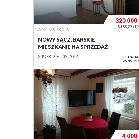
320 000
8 163,27 zł
ARK-MS-19013
NOWY SĄCZ, BARSKIE
MIESZKANIE NA SPRZEDAŻ
2 POKOJE
39,20 M²
DODA
DO NOTAT
4 000