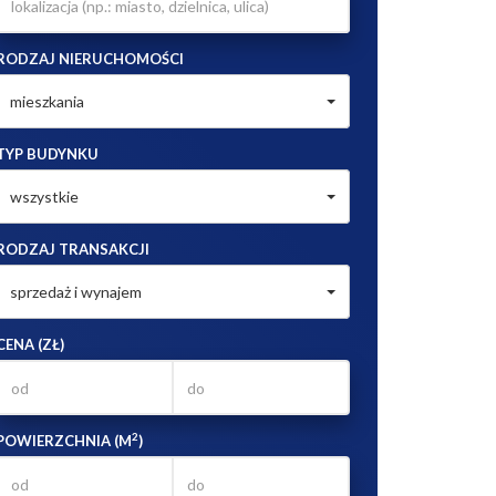
RODZAJ NIERUCHOMOŚCI
mieszkania
TYP BUDYNKU
wszystkie
RODZAJ TRANSAKCJI
sprzedaż i wynajem
CENA (ZŁ)
2
POWIERZCHNIA (M
)