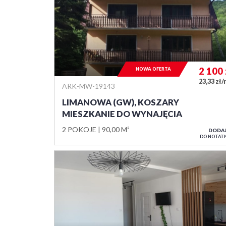
2 100
NOWA OFERTA
23,33 zł
ARK-MW-19143
LIMANOWA (GW), KOSZARY
MIESZKANIE DO WYNAJĘCIA
2 POKOJE
90,00 M²
DODA
DO NOTAT