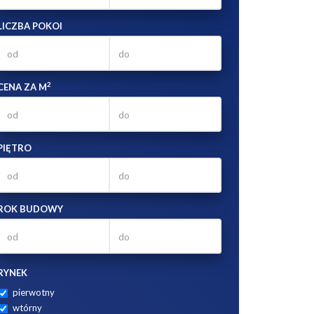
LICZBA POKOI
2
CENA ZA M
PIĘTRO
ROK BUDOWY
RYNEK
pierwotny
wtórny