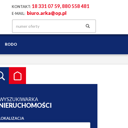
18 331 07 59
,
880 558 481
KONTAKT:
biuro.arka@op.pl
E-MAIL:
RODO
WYSZUKIWARKA
NIERUCHOMOŚCI
LOKALIZACJA