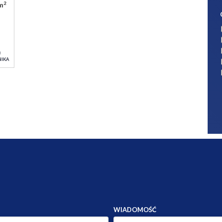
2
/m
J
NIKA
WIADOMOŚĆ