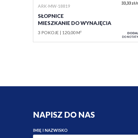
33,33 zł
ARK-MW-18819
SŁOPNICE
MIESZKANIE DO WYNAJĘCIA
3 POKOJE
120,00 M²
DODA
DO NOTAT
NAPISZ DO NAS
IMIĘ I NAZWISKO