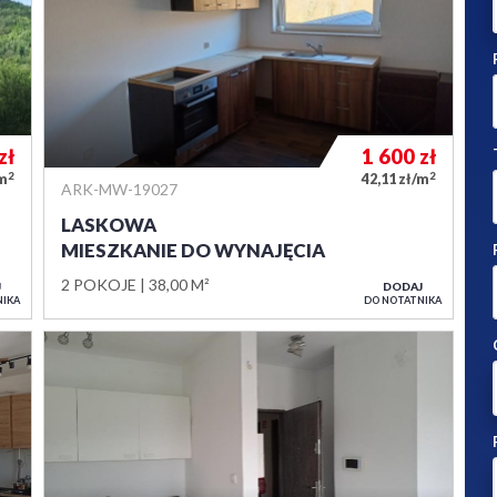
zł
1 600
zł
2
2
/m
42,11 zł/m
ARK-MW-19027
LASKOWA
MIESZKANIE DO WYNAJĘCIA
2 POKOJE
38,00 M²
J
DODAJ
NIKA
DO NOTATNIKA