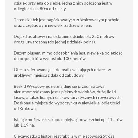
działek przylega do siebie, jedna z nich położona jest w
odległości ok. 80m od reszty.
Teren działek jest pagórkowaty; o zróżnicowanym pochyle
oraz z częściowym niewielki zadrzewieniem.
Dojazd asfaltowy i na ostatnim odcinku ok. 250 metrów
drogą utwardzoną (do jednej z działek polną).
Dużym plusem, mimo odosobnienia jest, niewielka odległość
do prądu, która wynosi ok. 100 metrów.
Oferta skierowana jest do osób szukających działek w
urokliwym miejscu z dala od zabudowy.
Beskid Wyspowy gdzie znajduje się przedmiotowa
nieruchomość znany jest z pięknych widoków, dużej ilości
lasów, a także licznych szlaków turystycznych i rowerowych.
Doskonałe miejsce do wypoczynku w niewielkiej odległości
od Krakowa.
Istnieje możliwość zakupu mniejszej powierzchni np. 41 arów
lub 1,19 ha.
Ciekawostką z historii jest fakt, iż w miejscowości Stróża,