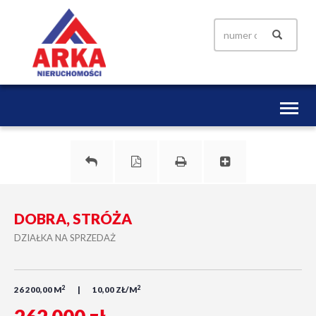
Toggl
naviga
DOBRA, STRÓŻA
DZIAŁKA NA SPRZEDAŻ
2
2
26 200,00 M
10,00 ZŁ/M