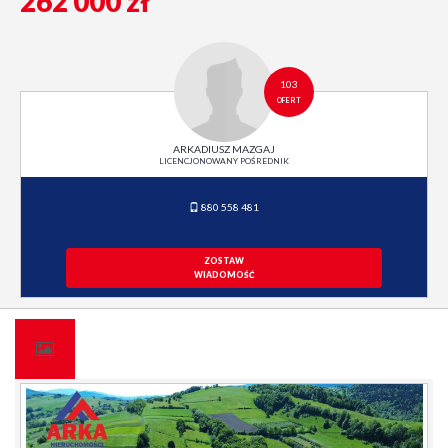
262 000 zł
103
OFERT
ARKADIUSZ MAZGAJ
LICENCJONOWANY POŚREDNIK
880 558 481
ZOSTAW
WIADOMOŚĆ