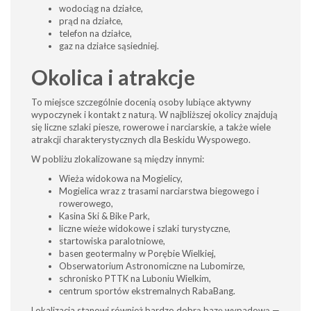
wodociąg na działce,
prąd na działce,
telefon na działce,
gaz na działce sąsiedniej.
Okolica i atrakcje
To miejsce szczególnie docenią osoby lubiące aktywny
wypoczynek i kontakt z naturą. W najbliższej okolicy znajdują
się liczne szlaki piesze, rowerowe i narciarskie, a także wiele
atrakcji charakterystycznych dla Beskidu Wyspowego.
W pobliżu zlokalizowane są między innymi:
Wieża widokowa na Mogielicy,
Mogielica wraz z trasami narciarstwa biegowego i
rowerowego,
Kasina Ski & Bike Park,
liczne wieże widokowe i szlaki turystyczne,
startowiska paralotniowe,
basen geotermalny w Porębie Wielkiej,
Obserwatorium Astronomiczne na Lubomirze,
schronisko PTTK na Luboniu Wielkim,
centrum sportów ekstremalnych RabaBang.
Lokalizacja stanowi również bardzo dobrą bazę wypadową —