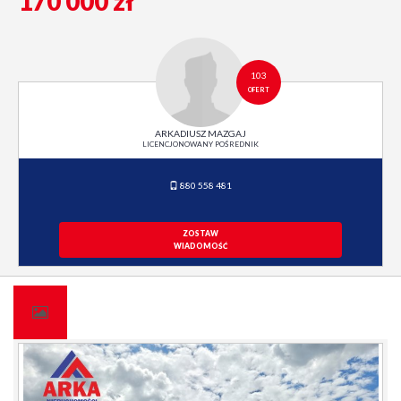
170 000 zł
103
OFERT
ARKADIUSZ MAZGAJ
LICENCJONOWANY POŚREDNIK
880 558 481
ZOSTAW
WIADOMOŚĆ