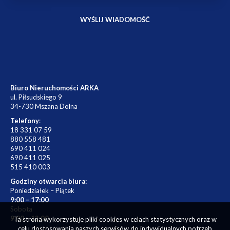
Biuro Nieruchomości ARKA
ul. Piłsudskiego 9
34-730 Mszana Dolna
Telefony
:
18 331 07 59
880 558 481
690 411 024
690 411 025
515 410 003
Godziny otwarcia biura:
Poniedziałek – Piątek
9:00 – 17:00
Sobota
9:00 – 13:00
Ta strona wykorzystuje pliki cookies w celach statystycznych oraz w
celu dostosowania naszych serwisów do indywidualnych potrzeb