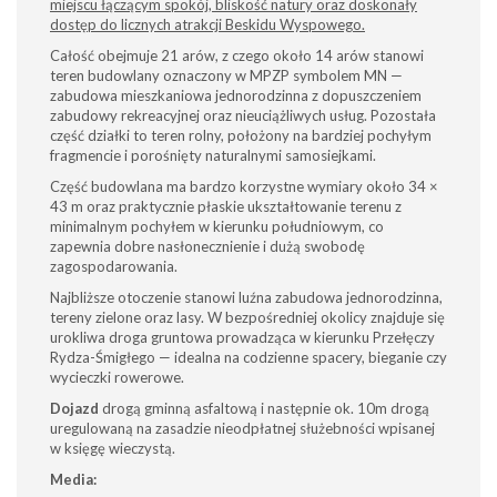
miejscu łączącym spokój, bliskość natury oraz doskonały
dostęp do licznych atrakcji Beskidu Wyspowego.
Całość obejmuje 21 arów, z czego około 14 arów stanowi
teren budowlany oznaczony w MPZP symbolem MN —
zabudowa mieszkaniowa jednorodzinna z dopuszczeniem
zabudowy rekreacyjnej oraz nieuciążliwych usług. Pozostała
część działki to teren rolny, położony na bardziej pochyłym
fragmencie i porośnięty naturalnymi samosiejkami.
Część budowlana ma bardzo korzystne wymiary około 34 ×
43 m oraz praktycznie płaskie ukształtowanie terenu z
minimalnym pochyłem w kierunku południowym, co
zapewnia dobre nasłonecznienie i dużą swobodę
zagospodarowania.
Najbliższe otoczenie stanowi luźna zabudowa jednorodzinna,
tereny zielone oraz lasy. W bezpośredniej okolicy znajduje się
urokliwa droga gruntowa prowadząca w kierunku Przełęczy
Rydza-Śmigłego — idealna na codzienne spacery, bieganie czy
wycieczki rowerowe.
Dojazd
drogą gminną asfaltową i następnie ok. 10m drogą
uregulowaną na zasadzie nieodpłatnej służebności wpisanej
w księgę wieczystą.
Media: