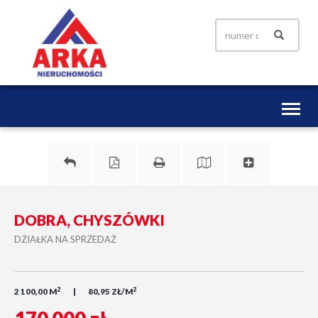
Toggl
naviga
DOBRA, CHYSZÓWKI
DZIAŁKA NA SPRZEDAŻ
2
2
2 100,00 M
80,95 ZŁ/M