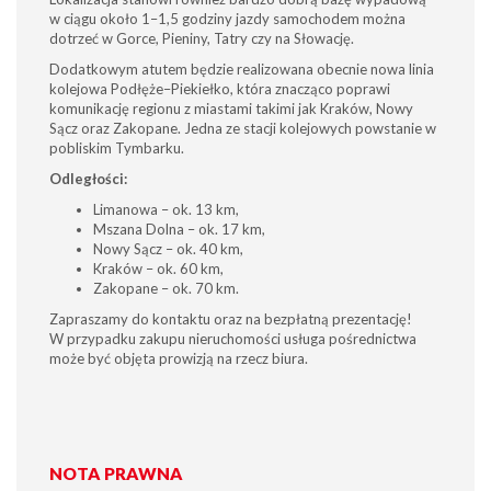
w ciągu około 1–1,5 godziny jazdy samochodem można
dotrzeć w Gorce, Pieniny, Tatry czy na Słowację.
Dodatkowym atutem będzie realizowana obecnie nowa linia
kolejowa Podłęże–Piekiełko, która znacząco poprawi
komunikację regionu z miastami takimi jak Kraków, Nowy
Sącz oraz Zakopane. Jedna ze stacji kolejowych powstanie w
pobliskim Tymbarku.
Odległości:
Limanowa – ok. 13 km,
Mszana Dolna – ok. 17 km,
Nowy Sącz – ok. 40 km,
Kraków – ok. 60 km,
Zakopane – ok. 70 km.
Zapraszamy do kontaktu oraz na bezpłatną prezentację!
W przypadku zakupu nieruchomości usługa pośrednictwa
może być objęta prowizją na rzecz biura.
NOTA PRAWNA