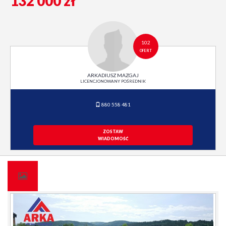
132 000 zł
102
OFERT
ARKADIUSZ MAZGAJ
LICENCJONOWANY POŚREDNIK
880 558 481
ZOSTAW
WIADOMOŚĆ