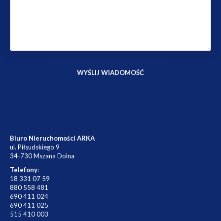
Biuro Nieruchomości ARKA
ul. Piłsudskiego 9
34-730 Mszana Dolna
Telefony
:
18 331 07 59
880 558 481
690 411 024
690 411 025
515 410 003