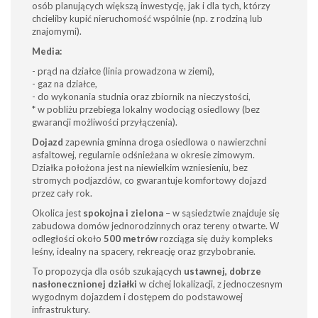
osób planujących większą inwestycję, jak i dla tych, którzy
chcieliby kupić nieruchomość wspólnie (np. z rodziną lub
znajomymi).
Media:
- prąd na działce (linia prowadzona w ziemi),
- gaz na działce,
- do wykonania studnia oraz zbiornik na nieczystości,
* w pobliżu przebiega lokalny wodociąg osiedlowy (bez
gwarancji możliwości przyłączenia).
Dojazd
zapewnia gminna droga osiedlowa o nawierzchni
asfaltowej, regularnie odśnieżana w okresie zimowym.
Działka położona jest na niewielkim wzniesieniu, bez
stromych podjazdów, co gwarantuje komfortowy dojazd
przez cały rok.
Okolica jest
spokojna i zielona
– w sąsiedztwie znajduje się
zabudowa domów jednorodzinnych oraz tereny otwarte. W
odległości około
500 metrów
rozciąga się duży kompleks
leśny, idealny na spacery, rekreację oraz grzybobranie.
To propozycja dla osób szukających
ustawnej, dobrze
nasłonecznionej działki
w cichej lokalizacji, z jednoczesnym
wygodnym dojazdem i dostępem do podstawowej
infrastruktury.