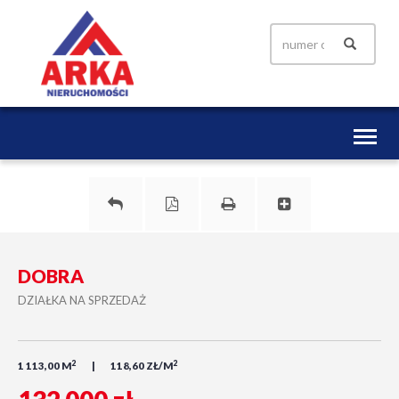
Toggl
naviga
DOBRA
DZIAŁKA NA SPRZEDAŻ
2
2
1 113,00 M
118,60 ZŁ/M