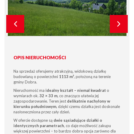
OPIS NIERUCHOMOŚCI
Na sprzedaż oferujemy atrakcyjną, widokową działkę
budowlaną o powierzchni
1113 m²
, położoną na terenie
gminy Dobra.
Nieruchomość ma
idealny kształt – niemal kwadrat
o
wymiarach ok.
32 × 33 m
, co znacząco ułatwia jej
zagospodarowanie. Teren jest
delikatnie nachylony w
kierunku południowym
, dzięki czemu działka jest doskonale
nasłoneczniona przez cały dzień.
W ofercie dostępne są
dwie sąsiadujące działki o
identycznych parametrach
, co daje możliwość zakupu
większej powierzchni – to bardzo dobra opcja zarówno dla