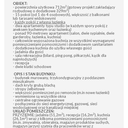
OBIEKT:
2
- powierzchnia użytkowa 712m
(gotowy projekt zakładający
2
rozbudowę o dodatkowe 329m
)
- 15 pokoi (od 1 do 4 osobowych), większość z balkonami
lub tarasami widokowymi
-
każdy pokój z własna łazienką
- dwa apartamenty typu studio (w każdym spory pokój z
aneksem kuchennym oraz łazienką)
- ponad 90-metrowy apartament (salon, dwie sypialnie, dwie
garderoby, łazienka, kuchnia)
- całkowicie wyposażona kuchnia ze wszystkimi wymaganymi
pomieszczeniami pomocniczymi i dodatkowym sanitariatem
- dodatkowa kuchnia do użytku własnego gości
- jadalnia dla gości
- sala rekreacyjna (bilard, ping pong, piłkarzyki, kącik dla
najmłodszych)
- recepcja
- dwie klatki schodowe
OPIS I STAN BUDYNKU:
- budynek murowany, trzykondygnacyjny z poddaszem
mieszkalnym
- dach kryty grubą blachą
- stropy żelbetowe
- większość pomieszczeń po remoncie (m.in nowe łazienki)
- wymienione są wszystkie okna
- centralne ogrzewanie gazowe
- podłączenia do sieci energetycznej, gazowej, sieci
wodociągowej oraz kanalizacji miejskiej
UKŁAD POMIESZCZEŃ:
2
2
PRZYZIEMIE: jadalnia (51,2m
), recepcja (16,2m
), kuchnia
2
(26,1m
) wraz z kilkoma pomieszczeniami pomocniczymi
(m.in. zmywalnia, obieralnia, magazyn produktów suchych,
magazyn jarzyn) szatnia dla pracowników wraz z