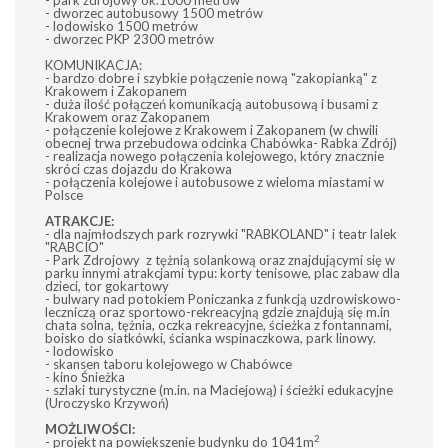
- park zdrojowy ok.1000 metrów
- dworzec autobusowy 1500 metrów
- lodowisko 1500 metrów
- dworzec PKP 2300 metrów
KOMUNIKACJA:
- bardzo dobre i szybkie połączenie nową "zakopianką" z
Krakowem i Zakopanem
- duża ilość połączeń komunikacją autobusową i busami z
Krakowem oraz Zakopanem
- połączenie kolejowe z Krakowem i Zakopanem (w chwili
obecnej trwa przebudowa odcinka Chabówka- Rabka Zdrój)
- realizacja nowego połączenia kolejowego, który znacznie
skróci czas dojazdu do Krakowa
- połączenia kolejowe i autobusowe z wieloma miastami w
Polsce
ATRAKCJE:
- dla najmłodszych park rozrywki "RABKOLAND" i teatr lalek
"RABCIO"
- Park Zdrojowy z tężnią solankową oraz znajdującymi się w
parku innymi atrakcjami typu: korty tenisowe, plac zabaw dla
dzieci, tor gokartowy
- bulwary nad potokiem Poniczanka z funkcją uzdrowiskowo-
leczniczą oraz sportowo-rekreacyjną gdzie znajdują się m.in
chata solna, tężnia, oczka rekreacyjne, ścieżka z fontannami,
boisko do siatkówki, ścianka wspinaczkowa, park linowy.
- lodowisko
- skansen taboru kolejowego w Chabówce
- kino Śnieżka
- szlaki turystyczne (m.in. na Maciejową) i ścieżki edukacyjne
(Uroczysko Krzywoń)
MOŻLIWOŚCI:
2
- projekt na powiększenie budynku do 1041m