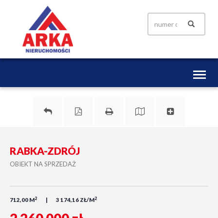
Toggl
naviga
RABKA-ZDRÓJ
OBIEKT NA SPRZEDAŻ
2
2
712,00 M
3 174,16 ZŁ/M