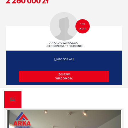
2 260 000 zł
103
OFERT
ARKADIUSZ MAZGAJ
LICENCJONOWANY POŚREDNIK
880 558 481
ZOSTAW
WIADOMOŚĆ