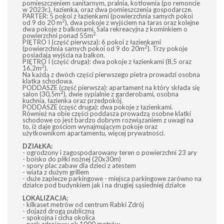
pomieszczeniem sanitarnym, pralnia, kotłownia (po remoncie
w 2023r.), łazienka, oraz dwa pomieszczenia gospodarcze.
PARTER: 5 pokoi z łazienkami (powierzchnia samych pokoi
2
od 9 do 20 m
), dwa pokoje z wyjściem na taras oraz kolejne
dwa pokoje z balkonami. Sala rekreacyjna z kominkiem o
2.
powierzchni ponad 55m
PIĘTRO I (część pierwsza): 6 pokoi z łazienkami
2
(powierzchnia samych pokoi od 9 do 20m
). Trzy pokoje
posiadają wyjścia na balkon.
PIĘTRO I (część druga): dwa pokoje z łazienkami (8,5 oraz
2
16,2m
).
Na każdą z dwóch części pierwszego pietra prowadzi osobna
klatka schodowa.
PODDASZE (część pierwsza): apartament na który składa się
2
salon (30,5m
), dwie sypialnie z garderobami, osobna
kuchnia, łazienka oraz przedpokój.
PODDASZE (część druga): dwa pokoje z łazienkami.
Również na obie części poddasza prowadzą osobne klatki
schodowe co jest bardzo dobrym rozwiązaniem z uwagi na
to, iż daje gościom wynajmującym pokoje oraz
użytkownikom apartamentu, więcej prywatności.
DZIAŁKA:
- ogrodzony i zagospodarowany teren o powierzchni 23 ary
- boisko do piłki nożnej (20x30m)
- spory plac zabaw dla dzieci z atestem
- wiata z dużym grillem
- duże zaplecze parkingowe - miejsca parkingowe zarówno na
działce pod budynkiem jak i na drugiej sąsiedniej działce
LOKALIZACJA:
- kilkaset metrów od centrum Rabki Zdrój
- dojazd drogą publiczną
- spokojna i cicha okolica