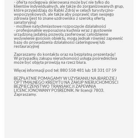
- oferta noclegowa skierowana może być nie tylko do
klientów indywidualnych, ale także do zorganizowanych grup,
które przyjeżdżają do Rabki Zdrój w celach turystyczno-
wypoczynkowych, ale także aby poprawić stan swojego
zdrowia (jest to znane uzdrowisko z szeroką ofertą
sanatoryjną)
- możliwe natychmiastowe rozpoczęcie działalności
- profesjonalnie wyposażona kuchnia wraz z gustownie
urządzoną jadalnią pozwolą zaoferować całodzienne
wyżywienie gościom obiektu, mogą jednak również zapewnić
bazę do prowadzenia działalności cateringowej lub
restauracyjnej
Zapraszamy do kontaktu oraz na bezpłatną prezentację!
W przypadku zakupu nieruchomości usługa pośrednictwa
może być objęta prowizją na rzecz biura.
Więcej informacji pod tel: 880 558 481 lub 18 331 07 59
BEZPŁATNIE POMAGAMY W UZYSKANIU NAJBARDZIEJ
OPTYMALNEGO KREDYTU NA ZAKUP NIERUCHOMOŚCI
BEZPIECZEŃSTWO TRANSAKCJI ZAPEWNIA
LICENCJONOWANY POŚREDNIK. Nr licencji 7803.
Zapraszamy.