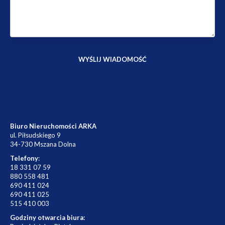
Biuro Nieruchomości ARKA
ul. Piłsudskiego 9
34-730 Mszana Dolna
Telefony
:
18 331 07 59
880 558 481
690 411 024
690 411 025
515 410 003
Godziny otwarcia biura: