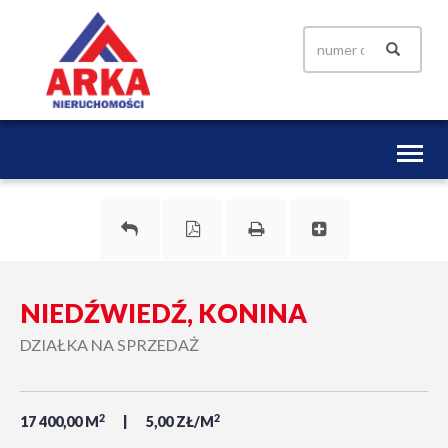
Toggl
naviga
NIEDŹWIEDŹ, KONINA
DZIAŁKA NA SPRZEDAŻ
2
2
17 400,00 M
5,00 ZŁ/M