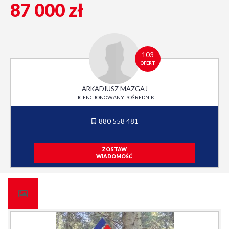
87 000 zł
103
OFERT
ARKADIUSZ MAZGAJ
LICENCJONOWANY POŚREDNIK
880 558 481
ZOSTAW
WIADOMOŚĆ