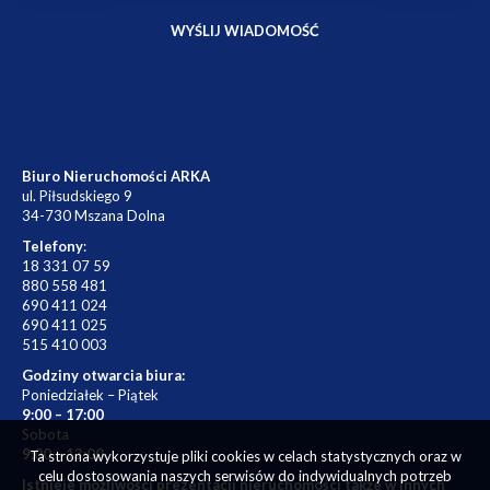
Biuro Nieruchomości ARKA
ul. Piłsudskiego 9
34-730 Mszana Dolna
Telefony
:
18 331 07 59
880 558 481
690 411 024
690 411 025
515 410 003
Godziny otwarcia biura:
Poniedziałek – Piątek
9:00 – 17:00
Sobota
9:00 – 13:00
Ta strona wykorzystuje pliki cookies w celach statystycznych oraz w
celu dostosowania naszych serwisów do indywidualnych potrzeb
Istnieje możliwości prezentacji nieruchomości także w innych