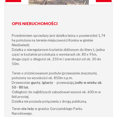
OPIS NIERUCHOMOŚCI
Przedmiotem sprzedaży jest działka leśna o powierzchni 1,74
ha położona na terenie miejscowości Konina w gminie
Niedźwiedź.
Działka o nieregularnym kształcie zbliżonym do litery L; jedna
część w kształcie prostokąta o wymiarach ok. 80 x 95m,
druga część o długości ok. 250 m i szerokości od ok. 30 do
50m.
Teren o zróżnicowanym pochyle (przeważnie znacznym),
położony na wysokości ok. 850m n.p.m.
Drzewostan
gęsty
,
iglasty
- przeważają
jodły w wieku ok.
50 - 80 lat.
Odległość do najbliższych zabudowań wynosi ok. 600 m w
linii prostej.
Działka nie posiada połączenia z drogą publiczną.
Teren
nie leży
w granicy Gorczańskiego Parku
Narodowego.