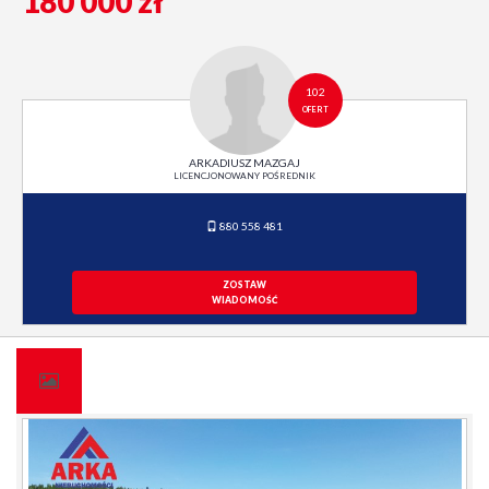
180 000 zł
102
OFERT
ARKADIUSZ MAZGAJ
LICENCJONOWANY POŚREDNIK
880 558 481
ZOSTAW
WIADOMOŚĆ