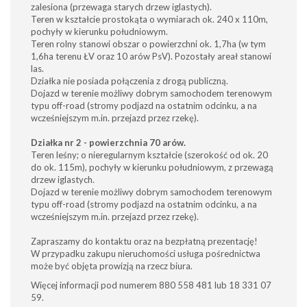
zalesiona (przewaga starych drzew iglastych).
Teren w kształcie prostokąta o wymiarach ok. 240 x 110m,
pochyły w kierunku południowym.
Teren rolny stanowi obszar o powierzchni ok. 1,7ha (w tym
1,6ha terenu ŁV oraz 10 arów PsV). Pozostały areał stanowi
las.
Działka nie posiada połączenia z drogą publiczną.
Dojazd w terenie możliwy dobrym samochodem terenowym
typu off-road (stromy podjazd na ostatnim odcinku, a na
wcześniejszym m.in. przejazd przez rzekę).
Działka nr 2 - powierzchnia 70 arów.
Teren leśny; o nieregularnym kształcie (szerokość od ok. 20
do ok. 115m), pochyły w kierunku południowym, z przewagą
drzew iglastych.
Dojazd w terenie możliwy dobrym samochodem terenowym
typu off-road (stromy podjazd na ostatnim odcinku, a na
wcześniejszym m.in. przejazd przez rzekę).
Zapraszamy do kontaktu oraz na bezpłatną prezentację!
W przypadku zakupu nieruchomości usługa pośrednictwa
może być objęta prowizją na rzecz biura.
Więcej informacji pod numerem 880 558 481 lub 18 331 07
59.