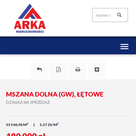
Toggl
naviga
MSZANA DOLNA (GW), ŁĘTOWE
DZIAŁKA NA SPRZEDAŻ
2
2
33 500,00 M
5,37 ZŁ/M