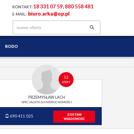
18 331 07 59
,
880 558 481
KONTAKT:
biuro.arka@op.pl
E-MAIL:
RODO
52
OFERT
PRZEMYSŁAW LACH
SPECJALISTA D/S NIERUCHOMOŚCI
ZOSTAW
690 411 025
WIADOMOŚĆ