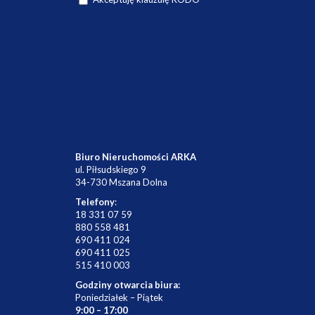
Biuro Nieruchomości ARKA
ul. Piłsudskiego 9
34-730 Mszana Dolna
Telefony
:
18 331 07 59
880 558 481
690 411 024
690 411 025
515 410 003
Godziny otwarcia biura:
Poniedziałek – Piątek
9:00 – 17:00