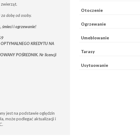
 zwierząt.
Otoczenie
 za dobę od osoby.
Ogrzewanie
 śmieci i ogrzewanie!
59
Umeblowanie
J OPTYMALNEGO KREDYTU NA
Tarasy
WANY POŚREDNIK. Nr licencji
Usytuowanie
any jest na podstawie oględzin
a, może podlegać aktualizacji i
C.