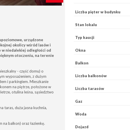
Liczba pięter w budynku
Stan lokalu
Typ kaucji
wupoziomowe, urządzone
kojnej okolicy wśród lasów i
w niedalekiej odległości od
Okna
pięknym otoczeniu, na terenie
Balkon
eszkalny - część domu) o
Liczba balkonów
łym wyposażeniem, z dużym
m i parkingiem. Mieszkanie
konem na piętrze, położone w
Liczba tarasów
trze, otulina leśna, sąsiedztwo
Gaz
na taras, duża jasna kuchnia,
Woda
m na balkon) oraz łazienkę.
Dojazd