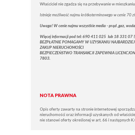
Właściciel nie zgadza się na przebywanie w mieszkaniu
Istnieje możliwość najmu krótkoterminowego w cenie 70 zł
Uwaga! W cenie najmu wszystkie media - prąd ,gaz, woda,
Więcej informacji pod tel:
690 411 025
lub 18 331 07 
BEZPŁATNIE POMAGAMY W UZYSKANIU NAJBARDZIE
ZAKUP NIERUCHOMOŚCI
BEZPIECZEŃSTWO TRANSAKCJI ZAPEWNIA LICENCJONO
7803.
NOTA PRAWNA
Opis oferty zawarty na stronie internetowej sporządz
nieruchomości oraz informacji uzyskanych od właściciel
nie stanowi oferty określonej w art. 66 i następnych K.