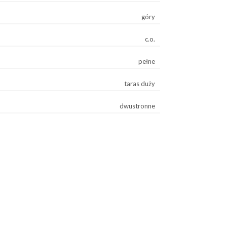
góry
c.o.
pełne
taras duży
dwustronne