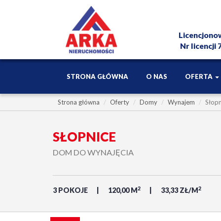
Licencjono
Nr licencji
STRONA GŁÓWNA
O NAS
OFERTA
Strona główna
Oferty
Domy
Wynajem
Słopn
SŁOPNICE
DOM DO WYNAJĘCIA
2
2
3 POKOJE
120,00 M
33,33 ZŁ/M