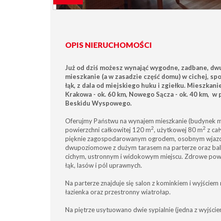
OPIS NIERUCHOMOŚCI
Już od dziś możesz wynająć wygodne, zadbane, d
mieszkanie (a w zasadzie część domu) w cichej, spo
łąk, z dala od miejskiego huku i zgiełku.
Mieszkanie 
Krakowa - ok. 60 km, Nowego Sącza - ok. 40 km, w 
Beskidu Wyspowego.
Oferujmy Państwu na wynajem mieszkanie (budynek mi
2
2
powierzchni całkowitej 120 m
, użytkowej 80 m
z ca
pięknie zagospodarowanym ogrodem, osobnym wjazde
dwupoziomowe z dużym tarasem na parterze oraz bal
cichym, ustronnym i widokowym miejscu. Zdrowe powie
łąk, lasów i pól uprawnych.
Na parterze znajduje się salon z kominkiem i wyjściem 
łazienka oraz przestronny wiatrołap.
Na piętrze usytuowano dwie sypialnie (jedna z wyjście