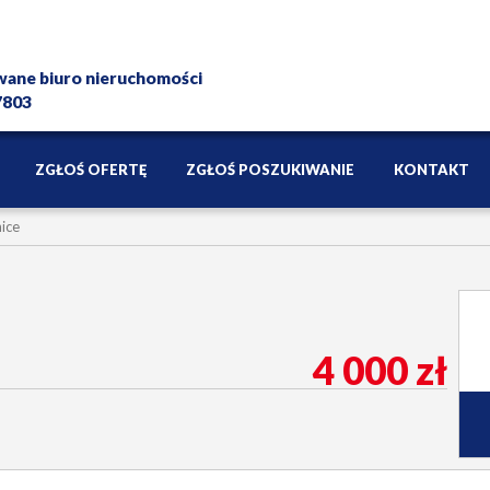
wane biuro nieruchomości
 7803
ZGŁOŚ OFERTĘ
ZGŁOŚ POSZUKIWANIE
KONTAKT
ice
4 000 zł