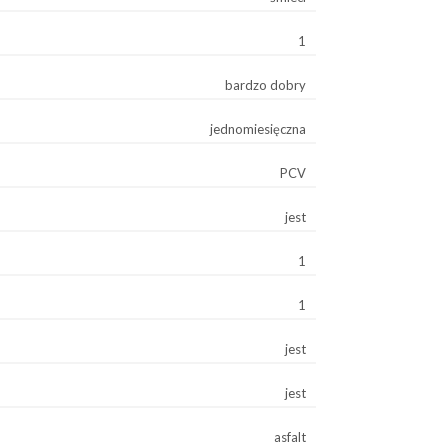
1
bardzo dobry
jednomiesięczna
PCV
jest
1
1
jest
jest
asfalt