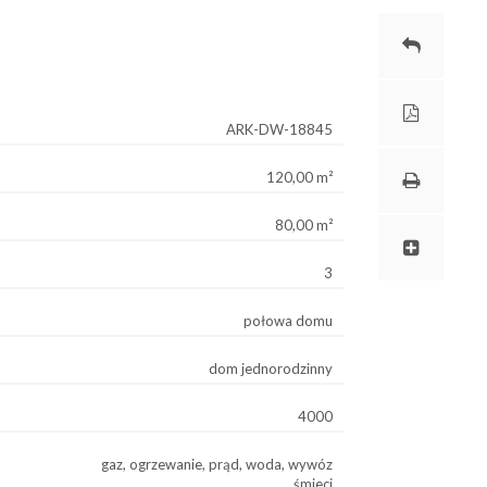
ARK-DW-18845
120,00 m²
80,00 m²
3
połowa domu
dom jednorodzinny
4000
gaz, ogrzewanie, prąd, woda, wywóz
śmieci