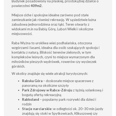
Budynek posadowiony na płaskiej, prostokątnej działce o
powierzchni
409m2.
Miejsce ciche i spokojne idealne zarówno pod stałe
zamieszkanie jak również rekreację. W sąsiedztwie luźna
zabudowa jednorodzinna oraz łąki. Teren otwarty z
widokami m.in na Babią Górę, Luboń Wielki i okoliczne
miejscowości.
Raba Wyżna to urokliwa wieś podhalańska, otoczona
wzgórzami i lasami, idealna dla osób szukających spokoju i
kontaktu z naturą. Bliskość terenów zielonych, w tym
kompleksów leśnych, czyni to miejsce wymarzonym dla
miłośników pieszych wędrówek, rowerów czy wycieczek
górskich.
W okolicy znajduje się wiele atrakcji turystycznych:
Rabska Góra
– doskonałe miejsce spacerowe z
panoramą na okoliczne szczyty
Park Zdrojowy w Rabce-Zdroju
z tężnią solankową i
bogatą ofertą rekreacyjną
Rabkoland
– popularny park rozrywki dla dzieci i
rodzin
Stacje narciarskie
: w odległości ok. 20–30 min jazdy
znajdują się stoki w Spytkowicach, Klikuszowej czy