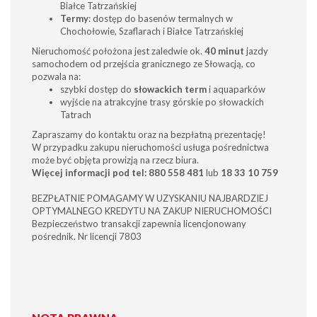
Białce Tatrzańskiej
Termy
: dostęp do basenów termalnych w
Chochołowie, Szaflarach i Białce Tatrzańskiej
Nieruchomość położona jest zaledwie ok.
40 minut
jazdy
samochodem od przejścia granicznego ze Słowacją, co
pozwala na:
szybki dostęp do
słowackich term
i aquaparków
wyjście na atrakcyjne trasy górskie po słowackich
Tatrach
Zapraszamy do kontaktu oraz na bezpłatną prezentację!
W przypadku zakupu nieruchomości usługa pośrednictwa
może być objęta prowizją na rzecz biura.
Więcej informacji pod tel:
880 558 481
lub
18 33 10 759
BEZPŁATNIE POMAGAMY W UZYSKANIU NAJBARDZIEJ
OPTYMALNEGO KREDYTU NA ZAKUP NIERUCHOMOŚCI
Bezpieczeństwo transakcji zapewnia licencjonowany
pośrednik. Nr licencji 7803