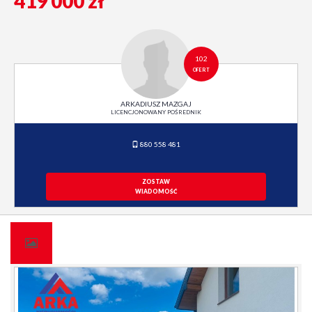
419 000 zł
102
OFERT
ARKADIUSZ MAZGAJ
LICENCJONOWANY POŚREDNIK
880 558 481
ZOSTAW
WIADOMOŚĆ