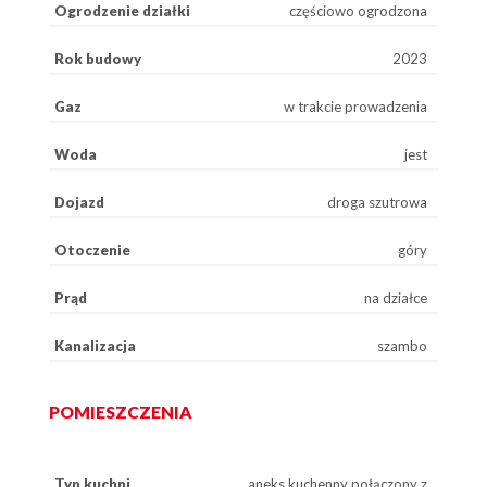
Ogrodzenie działki
częściowo ogrodzona
Rok budowy
2023
Gaz
w trakcie prowadzenia
Woda
jest
Dojazd
droga szutrowa
Otoczenie
góry
Prąd
na działce
Kanalizacja
szambo
POMIESZCZENIA
Typ kuchni
aneks kuchenny połączony z