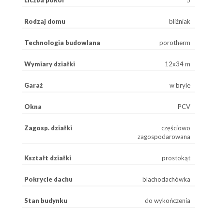
Liczba pokoi
5
Rodzaj domu
bliźniak
Technologia budowlana
porotherm
Wymiary działki
12x34 m
Garaż
w bryle
Okna
PCV
Zagosp. działki
częściowo
zagospodarowana
Kształt działki
prostokąt
Pokrycie dachu
blachodachówka
Stan budynku
do wykończenia