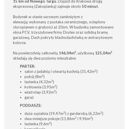
15 km od Nowego Targu
. Dojazd do Krakowa drogą
ekspresową (Zakopianką) zajmuje około
50 minut
.
Budynek w stanie surowym zamkniętym z
elewacją; wykonany z pustaka ceramicznego, ocieplony
styropianem o grubości aż 20cm. W budynku zamontowano
okna PCV, trzyszybowe firmy Drutex oraz solidną bramę
garażową. Dach pokryty blachodachówką w antracytowym
kolorze.
2
2
Na powierzchnię całkowitą
146,04m
, użytkową
125,04m
składają się dwa poziomy mieszkalne:
PARTER:
2
salon z jadalnią i otwartą kuchnią (31,42m
)
2
pokój (8m
)
2
łazienka (4,32m
)
2
kotłownia (3,95m
)
2
wiatrołap (3,92m
)
garaż
PODDASZE:
2
2
duża sypialnia (19,47m
) z garderobą (6,22m
)
2
2
dwa mniejsze pokoje (11,86m
i 9,96m
)
2
łazienka (9,6m
)