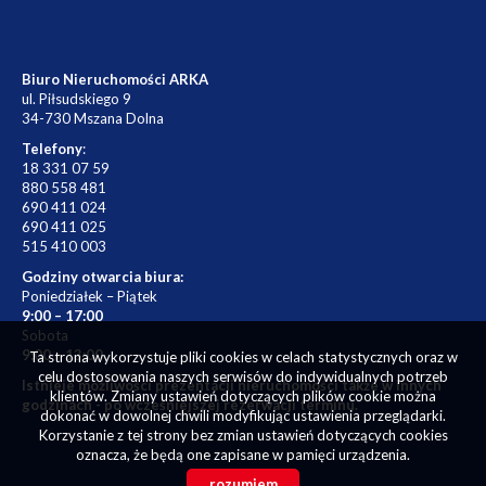
Biuro Nieruchomości ARKA
ul. Piłsudskiego 9
34-730 Mszana Dolna
Telefony
:
18 331 07 59
880 558 481
690 411 024
690 411 025
515 410 003
Godziny otwarcia biura:
Poniedziałek – Piątek
9:00 – 17:00
Sobota
9:00 – 13:00
Ta strona wykorzystuje pliki cookies w celach statystycznych oraz w
celu dostosowania naszych serwisów do indywidualnych potrzeb
Istnieje możliwości prezentacji nieruchomości także w innych
klientów. Zmiany ustawień dotyczących plików cookie można
godzinach - po wcześniejszej rezerwacji terminu.
dokonać w dowolnej chwili modyfikując ustawienia przeglądarki.
Korzystanie z tej strony bez zmian ustawień dotyczących cookies
oznacza, że będą one zapisane w pamięci urządzenia.
rozumiem