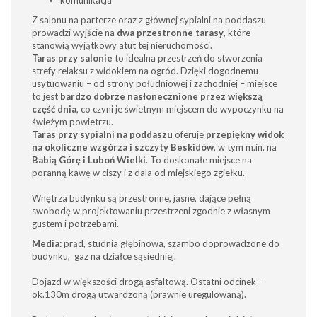
komunikacja
Z salonu na parterze oraz z głównej sypialni na poddaszu
prowadzi wyjście na
dwa przestronne tarasy
, które
stanowią wyjątkowy atut tej nieruchomości.
Taras przy salonie
to idealna przestrzeń do stworzenia
strefy relaksu z widokiem na ogród. Dzięki dogodnemu
usytuowaniu – od strony południowej i zachodniej – miejsce
to jest
bardzo dobrze nasłonecznione przez większą
część dnia
, co czyni je świetnym miejscem do wypoczynku na
świeżym powietrzu.
Taras przy sypialni na poddaszu
oferuje
przepiękny widok
na okoliczne wzgórza i szczyty Beskidów
, w tym m.in. na
Babią Górę i Luboń Wielki
. To doskonałe miejsce na
poranną kawę w ciszy i z dala od miejskiego zgiełku.
Wnętrza budynku są przestronne, jasne, dające pełną
swobodę w projektowaniu przestrzeni zgodnie z własnym
gustem i potrzebami.
Media:
prąd, studnia głębinowa, szambo doprowadzone do
budynku, gaz na działce sąsiedniej.
Dojazd w większości drogą asfaltową. Ostatni odcinek -
ok.130m drogą utwardzoną (prawnie uregulowaną).