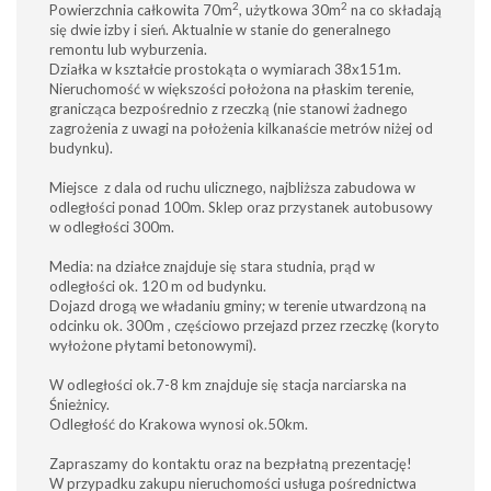
2
2
Powierzchnia całkowita 70m
, użytkowa 30m
na co składają
się dwie izby i sień. Aktualnie w stanie do generalnego
remontu lub wyburzenia.
Działka w kształcie prostokąta o wymiarach 38x151m.
Nieruchomość w większości położona na płaskim terenie,
granicząca bezpośrednio z rzeczką (nie stanowi żadnego
zagrożenia z uwagi na położenia kilkanaście metrów niżej od
budynku).
Miejsce z dala od ruchu ulicznego, najbliższa zabudowa w
odległości ponad 100m. Sklep oraz przystanek autobusowy
w odległości 300m.
Media: na działce znajduje się stara studnia, prąd w
odległości ok. 120 m od budynku.
Dojazd drogą we władaniu gminy; w terenie utwardzoną na
odcinku ok. 300m , częściowo przejazd przez rzeczkę (koryto
wyłożone płytami betonowymi).
W odległości ok.7-8 km znajduje się stacja narciarska na
Śnieżnicy.
Odległość do Krakowa wynosi ok.50km.
Zapraszamy do kontaktu oraz na bezpłatną prezentację!
W przypadku zakupu nieruchomości usługa pośrednictwa