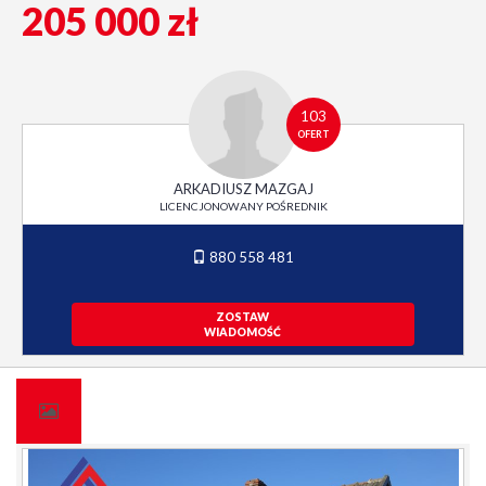
205 000 zł
103
OFERT
ARKADIUSZ MAZGAJ
LICENCJONOWANY POŚREDNIK
880 558 481
ZOSTAW
WIADOMOŚĆ