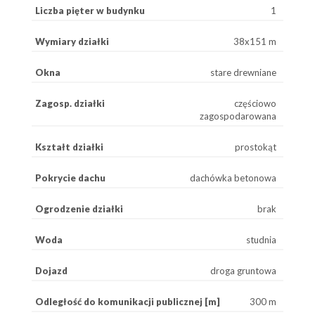
Liczba pięter w budynku
1
Wymiary działki
38x151 m
Okna
stare drewniane
Zagosp. działki
częściowo
zagospodarowana
Kształt działki
prostokąt
Pokrycie dachu
dachówka betonowa
Ogrodzenie działki
brak
Woda
studnia
Dojazd
droga gruntowa
Odległość do komunikacji publicznej [m]
300 m