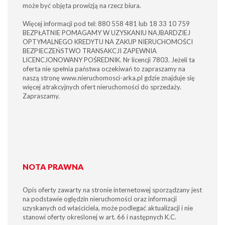
może być objęta prowizją na rzecz biura.
Więcej informacji pod tel: 880 558 481 lub 18 33 10 759
BEZPŁATNIE POMAGAMY W UZYSKANIU NAJBARDZIEJ
OPTYMALNEGO KREDYTU NA ZAKUP NIERUCHOMOŚCI
BEZPIECZEŃSTWO TRANSAKCJI ZAPEWNIA
LICENCJONOWANY POŚREDNIK. Nr licencji 7803. Jeżeli ta
oferta nie spełnia państwa oczekiwań to zapraszamy na
naszą stronę www.nieruchomosci-arka.pl gdzie znajduje się
więcej atrakcyjnych ofert nieruchomości do sprzedaży.
Zapraszamy.
NOTA PRAWNA
Opis oferty zawarty na stronie internetowej sporządzany jest
na podstawie oględzin nieruchomości oraz informacji
uzyskanych od właściciela, może podlegać aktualizacji i nie
stanowi oferty określonej w art. 66 i następnych K.C.