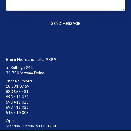
Biuro Nieruchomości ARKA
ul. Kolbego 24 b
34-730 Mszana Dolna
Phone numbers:
18 331 07 59
880 558 481
690 411 024
690 411 025
690 411 026
515 410 003
Open:
Monday - Friday: 9:00 - 17.00