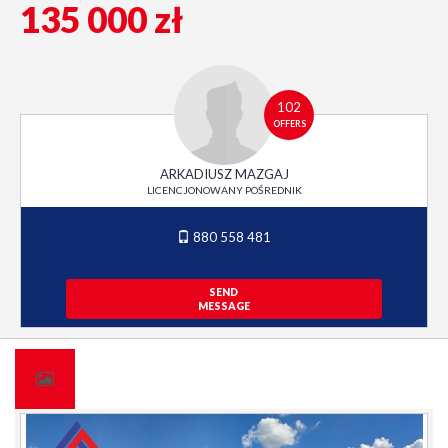
135 000 zł
102
OFFERS
ARKADIUSZ MAZGAJ
LICENCJONOWANY POŚREDNIK
880 558 481
SEND
MESSAGE