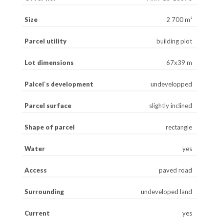
Size
2 700 m²
Parcel utility
building plot
Lot dimensions
67x39 m
Palcel`s development
undevelopped
Parcel surface
slightly inclined
Shape of parcel
rectangle
Water
yes
Access
paved road
Surrounding
undeveloped land
Current
yes