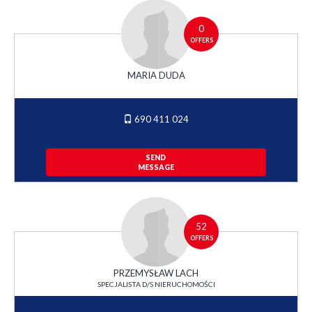
0
OFFERS
MARIA DUDA
690 411 024
SEND
MESSAGE
52
OFFERS
PRZEMYSŁAW LACH
SPECJALISTA D/S NIERUCHOMOŚCI