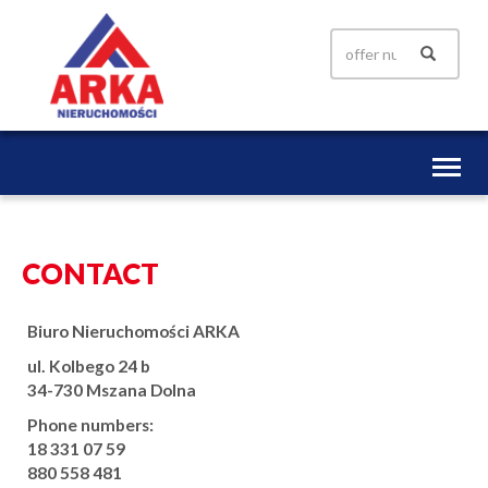
Toggl
naviga
CONTACT
Biuro Nieruchomości ARKA
ul. Kolbego 24 b
34-730 Mszana Dolna
Phone numbers:
18 331 07 59
880 558 481