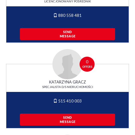
LICENCJONOWANY POŚREDNIK
880 558 481
SEND
MESSAGE
0
OFFERS
KATARZYNA GRACZ
SPECJALISTA D/S NIERUCHOMOŚCI
515 410 003
SEND
MESSAGE