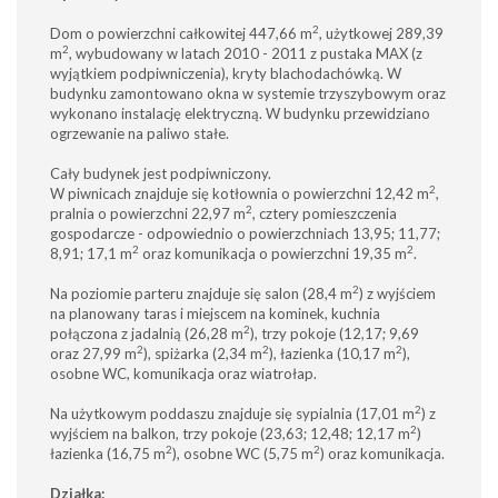
2
Dom o powierzchni całkowitej 447,66 m
, użytkowej 289,39
2
m
, wybudowany w latach 2010 - 2011 z pustaka MAX (z
wyjątkiem podpiwniczenia), kryty blachodachówką. W
budynku zamontowano okna w systemie trzyszybowym oraz
wykonano instalację elektryczną. W budynku przewidziano
ogrzewanie na paliwo stałe.
Cały budynek jest podpiwniczony.
2
W piwnicach znajduje się kotłownia o powierzchni 12,42 m
,
2
pralnia o powierzchni 22,97 m
, cztery pomieszczenia
gospodarcze - odpowiednio o powierzchniach 13,95; 11,77;
2
2
8,91; 17,1 m
oraz komunikacja o powierzchni 19,35 m
.
2
Na poziomie parteru znajduje się salon (28,4 m
) z wyjściem
na planowany taras i miejscem na kominek, kuchnia
2
połączona z jadalnią (26,28 m
), trzy pokoje (12,17; 9,69
2
2
2
oraz 27,99 m
), spiżarka (2,34 m
), łazienka (10,17 m
),
osobne WC, komunikacja oraz wiatrołap.
2
Na użytkowym poddaszu znajduje się sypialnia (17,01 m
) z
2
wyjściem na balkon, trzy pokoje (23,63; 12,48; 12,17 m
)
2
2
łazienka (16,75 m
), osobne WC (5,75 m
) oraz komunikacja.
Działka: