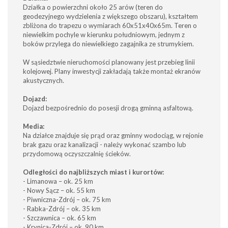
Działka o powierzchni około 25 arów (teren do
geodezyjnego wydzielenia z większego obszaru), kształtem
zbliżona do trapezu o wymiarach 60x51x40x65m. Teren o
niewielkim pochyle w kierunku południowym, jednym z
boków przylega do niewielkiego zagajnika ze strumykiem.
W sąsiedztwie nieruchomości planowany jest przebieg linii
kolejowej. Plany inwestycji zakładają także montaż ekranów
akustycznych.
Dojazd:
Dojazd bezpośrednio do posesji drogą gminną asfaltową.
Media:
Na działce znajduje się prąd oraz gminny wodociąg, w rejonie
brak gazu oraz kanalizacji - należy wykonać szambo lub
przydomową oczyszczalnię ścieków.
Odległości do najbliższych miast i kurortów:
- Limanowa – ok. 25 km
- Nowy Sącz – ok. 55 km
- Piwniczna-Zdrój – ok. 75 km
- Rabka-Zdrój – ok. 35 km
- Szczawnica – ok. 65 km
- Krynica-Zdrój – ok. 90 km