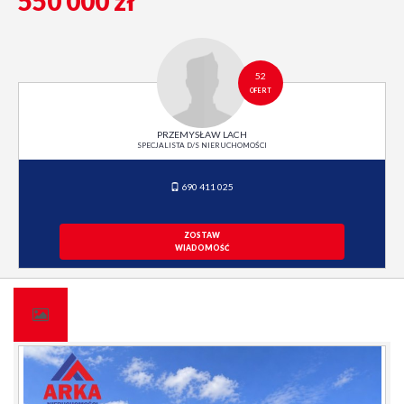
550 000 zł
52
OFERT
PRZEMYSŁAW LACH
SPECJALISTA D/S NIERUCHOMOŚCI
690 411 025
ZOSTAW
WIADOMOŚĆ