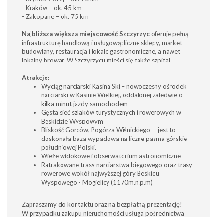
- Kraków – ok. 45 km
- Zakopane – ok. 75 km
Najbliższa większa miejscowość Szczyrzyc
oferuje pełną
infrastrukturę handlową i usługową: liczne sklepy, market
budowlany, restauracja i lokale gastronomiczne, a nawet
lokalny browar. W Szczyrzycu mieści się także szpital.
Atrakcje:
Wyciąg narciarski Kasina Ski – nowoczesny ośrodek
narciarski w Kasinie Wielkiej, oddalonej zaledwie o
kilka minut jazdy samochodem
Gęsta sieć szlaków turystycznych i rowerowych w
Beskidzie Wyspowym
Bliskość Gorców, Pogórza Wiśnickiego – jest to
doskonała baza wypadowa na liczne pasma górskie
południowej Polski.
Wieże widokowe i obserwatorium astronomiczne
Ratrakowane trasy narciarstwa biegowego oraz trasy
rowerowe wokół najwyższej góry Beskidu
Wyspowego - Mogielicy (1170m.n.p.m)
Zapraszamy do kontaktu oraz na bezpłatną prezentację!
W przypadku zakupu nieruchomości usługa pośrednictwa