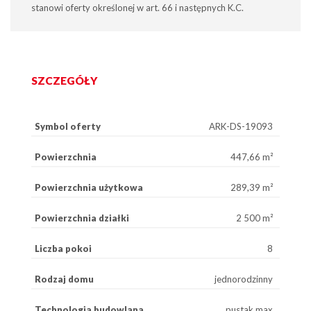
stanowi oferty określonej w art. 66 i następnych K.C.
SZCZEGÓŁY
Symbol oferty
ARK-DS-19093
Powierzchnia
447,66 m²
Powierzchnia użytkowa
289,39 m²
Powierzchnia działki
2 500 m²
Liczba pokoi
8
Rodzaj domu
jednorodzinny
Technologia budowlana
pustak max