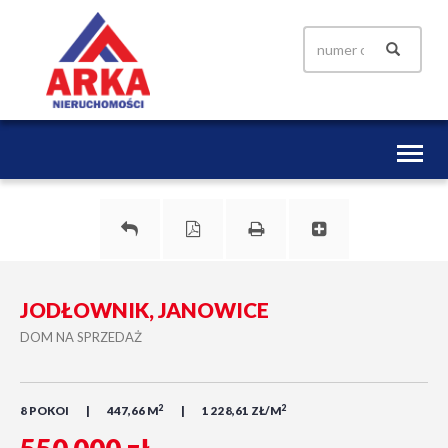
Toggl
naviga
JODŁOWNIK, JANOWICE
DOM NA SPRZEDAŻ
2
2
8 POKOI
447,66 M
1 228,61 ZŁ/M