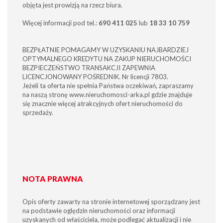
objęta jest prowizją na rzecz biura.
Więcej informacji pod tel.:
690 411 025
lub
18 33 10 759
BEZPŁATNIE POMAGAMY W UZYSKANIU NAJBARDZIEJ
OPTYMALNEGO KREDYTU NA ZAKUP NIERUCHOMOŚCI
BEZPIECZEŃSTWO TRANSAKCJI ZAPEWNIA
LICENCJONOWANY POŚREDNIK. Nr licencji 7803.
Jeżeli ta oferta nie spełnia Państwa oczekiwań, zapraszamy
na naszą stronę www.nieruchomosci-arka.pl gdzie znajduje
się znacznie więcej atrakcyjnych ofert nieruchomości do
sprzedaży.
NOTA PRAWNA
Opis oferty zawarty na stronie internetowej sporządzany jest
na podstawie oględzin nieruchomości oraz informacji
uzyskanych od właściciela, może podlegać aktualizacji i nie